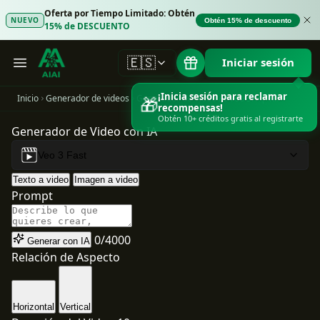
Oferta por Tiempo Limitado: Obtén
NUEVO
Obtén 15% de descuento
15% de DESCUENTO
🇪🇸
Iniciar sesión
¡Inicia sesión para reclamar
Inicio
Generador de videos
Generador de Video AI Veo 3.1 | Texto a Video e Imagen a Video de Google DeepMind
🎁
recompensas!
Obtén 10+ créditos gratis al registrarte
Generador de Video con IA
Veo 3 Fast
Texto a video
Imagen a video
Prompt
0/4000
Generar con IA
Relación de Aspecto
Horizontal
Vertical