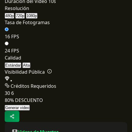
Duración del Video
10s
Resolución
480p
720p
1080p
Tasa de Fotogramas
16 FPS
24 FPS
Calidad
Estándar
Alta
Visibilidad Pública
Créditos Requeridos
30
6
80% DESCUENTO
Generar video