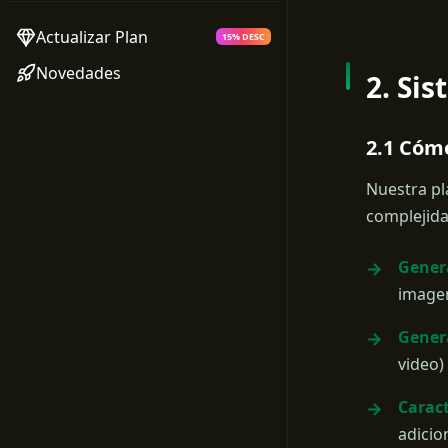
Actualizar Plan
15% DESC
Novedades
2. Si
2.1 Cóm
Nuestra pl
complejida
Gener
image
Genera
video)
Caract
adicio