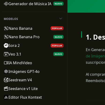
Generador de Música IA
NUEVO
MODELOS
Nano Banana
POPULAR
1. De
Nano Banana Pro
NUEVO
Sora 2
POPULAR
En Generad
Veo 3.1
NUEVO
de Imágen
suscripcio
IA MindVideo
Imágenes GPT-4o
Al comprar
Seedream V4
Reembolso
Seedance v1 Lite
Editor Flux Kontext