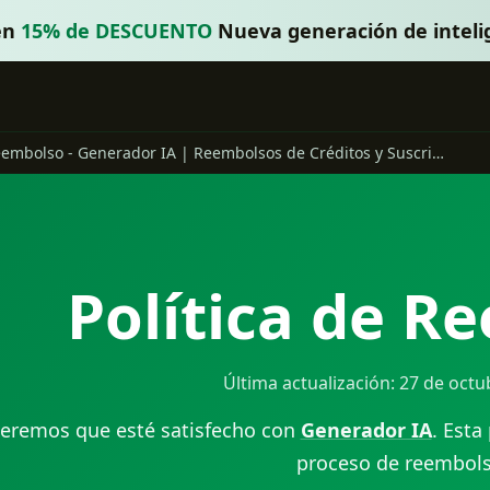
én
15% de DESCUENTO
Nueva generación de intelige
Política de Reembolso - Generador IA | Reembolsos de Créditos y Suscripciones
Política de R
Última actualización: 27 de oct
eremos que esté satisfecho con
Generador IA
. Esta
proceso de reembols