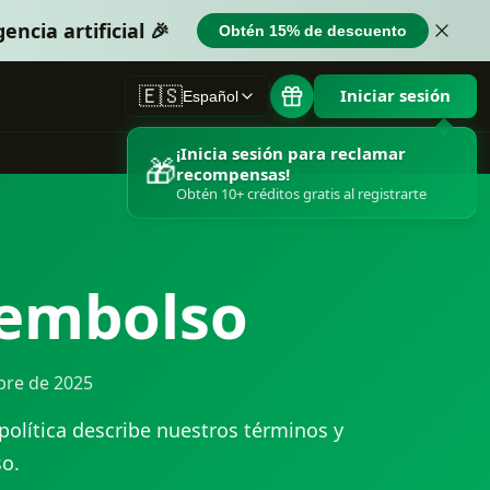
ncia artificial 🎉
Obtén 15% de descuento
🇪🇸
Iniciar sesión
Español
¡Inicia sesión para reclamar
🎁
recompensas!
Obtén 10+ créditos gratis al registrarte
eembolso
ubre de 2025
 política describe nuestros términos y
o.