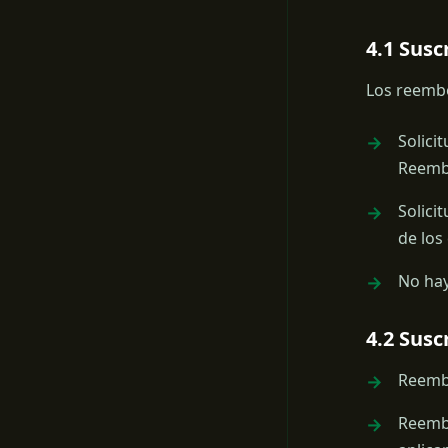
4.1 Sus
Los reembo
Solici
Reemb
Solici
de los
No hay
4.2 Susc
Reembo
Reembo