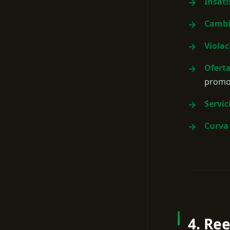
Insati
Cambi
Violac
Ofert
promo
Servic
Curva 
4. Re