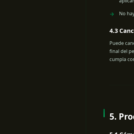
aplica
No hay
4.3 Canc
Puede canc
final del 
cumpla con 
5. Pr