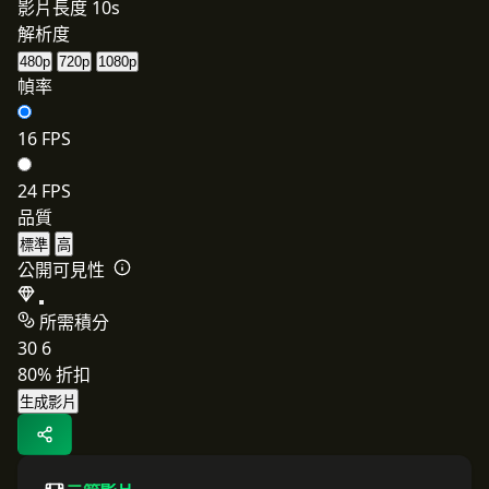
影片長度
10s
解析度
480p
720p
1080p
幀率
16 FPS
24 FPS
品質
標準
高
公開可見性
所需積分
30
6
80% 折扣
生成影片