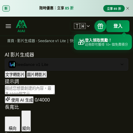
限時優惠：立享
85 折
新
立享 85 折
🇹🇼
登入
🎁
登入領取獎勵！
首頁
影片生成器
Seedance v1 Lite | 快速 AI 影片生成器 - 文字轉影片與圖片轉影片
註冊即可獲得 10+ 個免費積分
AI 影片生成器
Seedance v1 Lite
文字轉影片
圖片轉影片
提示詞
0/4000
使用 AI 生成
長寬比
橫向
縱向