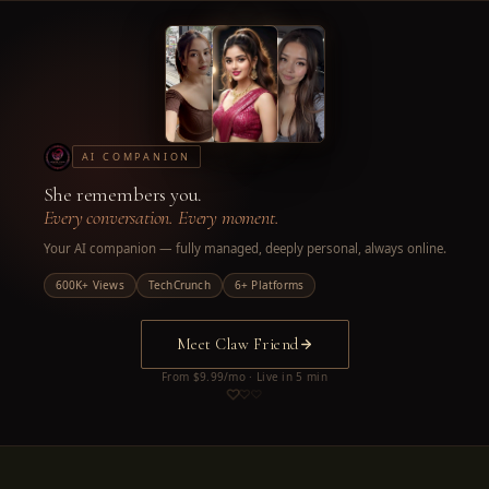
AI COMPANION
She remembers you.
Every conversation. Every moment.
Your AI companion — fully managed, deeply personal, always online.
600K+ Views
TechCrunch
6+ Platforms
Meet Claw Friend
From $9.99/mo · Live in 5 min
♡
♡
♡