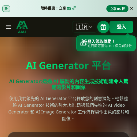
限時優惠：立享
85 折
新
立享 85 折
🇹🇼
登入
🎁
登入領取獎勵！
註冊即可獲得 10+ 個免費積分
AI Generator 平台
AI Generator:透過 AI 驅動的內容生成技術創建令人驚
艷的影片和圖像
代理模式
使用我們領先的 AI Generator 平台釋放您的創意潛能。輕鬆體
驗 AI Generator 技術的強大功能,透過我們先進的 AI Video
Nano Banana
Generator 和 AI Image Generator 工作流程製作出色的影片和
圖像。
GPT-4o 圖像